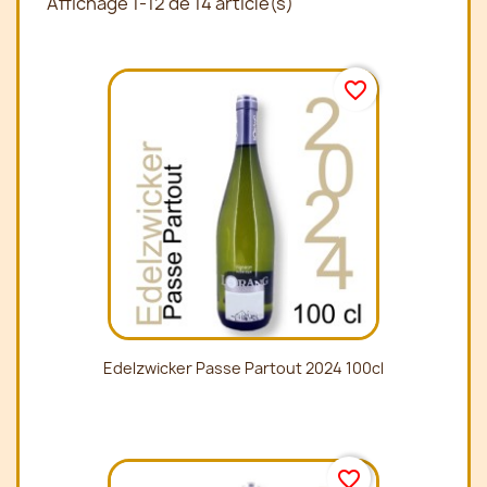
Affichage 1-12 de 14 article(s)
favorite_border
Edelzwicker Passe Partout 2024 100cl
favorite_border