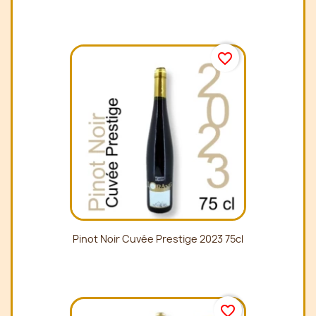
favorite_border
Pinot Noir Cuvée Prestige 2023 75cl
favorite_border