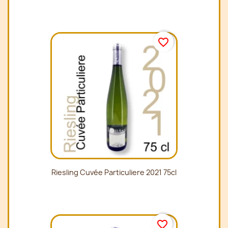
favorite_border
Riesling Cuvée Particuliere 2021 75cl
favorite_border