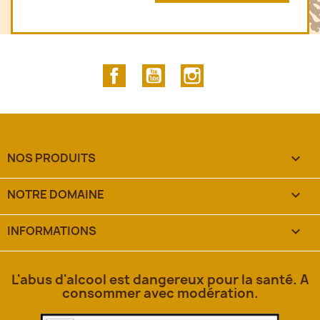
Facebook
YouTube
Instagram
NOS PRODUITS

NOTRE DOMAINE

INFORMATIONS
keyboard_arrow_down
L'abus d'alcool est dangereux pour la santé. A
consommer avec modération.