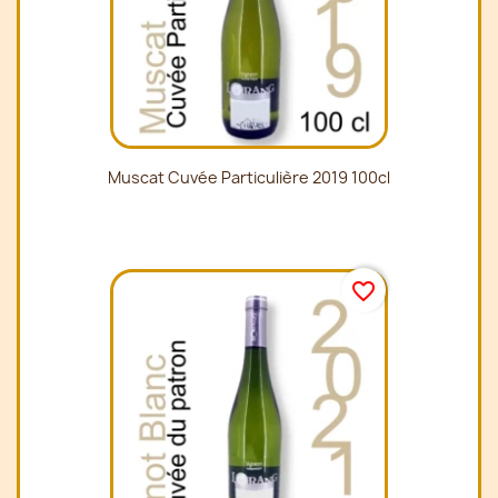
Muscat Cuvée Particulière 2019 100cl
favorite_border