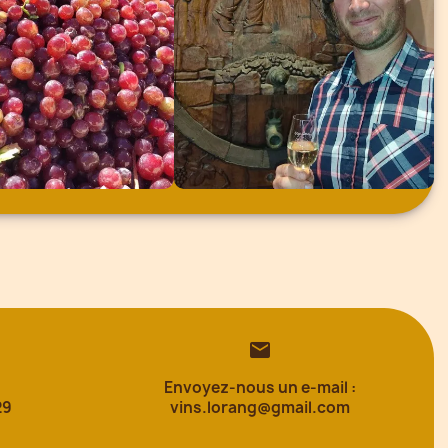

:
Envoyez-nous un e-mail :
29
vins.lorang@gmail.com