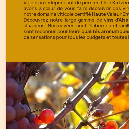
Vigneron indépendant de père en fils à
Katzen
avons à cœur de vous faire découvrir des vin
notre domaine viticole certifié
Haute Valeur E
Découvrez notre large gamme de
vins d'Als
alsaciens. Nos cuvées sont élaborées et viei
sont reconnus pour leurs
qualités aromatique
de sensations pour tous les budgets et toutes 