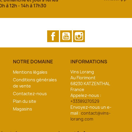
0h à 12h - 14h à 17h30
Facebook
YouTube
Instagram
NOTRE DOMAINE
INFORMATIONS
Vins Lorang
Mentions légales
Au Florimont
Conditions générales
68230 KATZENTHAL
de vente
France
Contactez-nous
Appelez-nous :
Plan du site
+33389270529
Envoyez-nous un e-
Magasins
mail :
contact@vins-
lorang.com