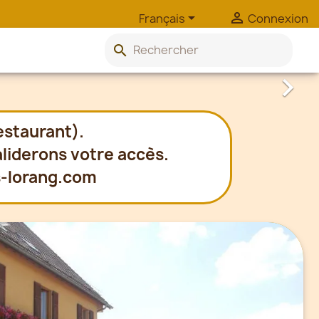


Français
Connexion
search

estaurant).
aliderons votre accès.
-lorang.com