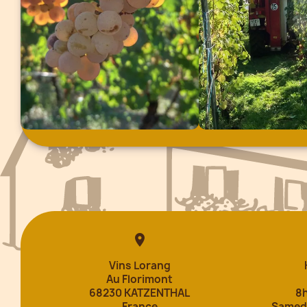

Vins Lorang
Au Florimont
68230 KATZENTHAL
8h
France
Samedi