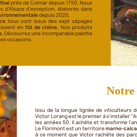
thal
près de Colmar depuis 1750. Nous
s d'Alsace d'exception, élaborés dans
nvironnementale
depuis 2020.
ace
tous sont issus des sept cépages
llissent en
fût de chêne
. Nos produits
s
. Découvrez une incomparable palette
les occasions.
Notre
Issu de la longue lignée de viticulteurs
Victor Lorang est le premier à s'installer 
les années 50. Il achète et transforme l’a
Le Florimont est un territoire
marno-calca
à ce moment que Victor rachète des parc