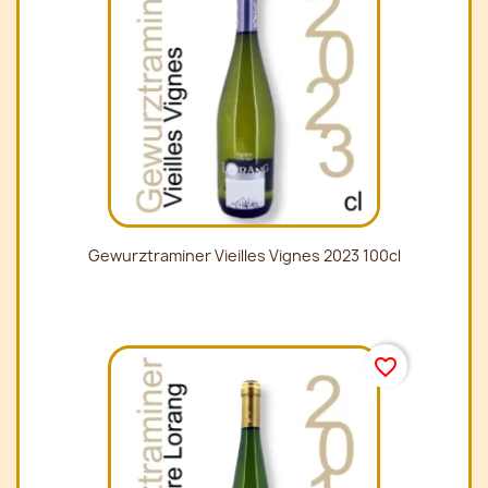
Gewurztraminer Vieilles Vignes 2023 100cl
favorite_border