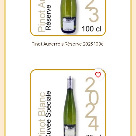
Pinot Auxerrois Réserve 2023 100cl
favorite_border