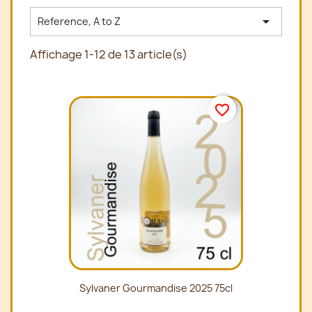

Reference, A to Z
Affichage 1-12 de 13 article(s)
favorite_border
Sylvaner Gourmandise 2025 75cl