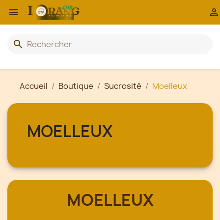


search
Accueil
Boutique
Sucrosité
Moelleux
MOELLEUX
MOELLEUX