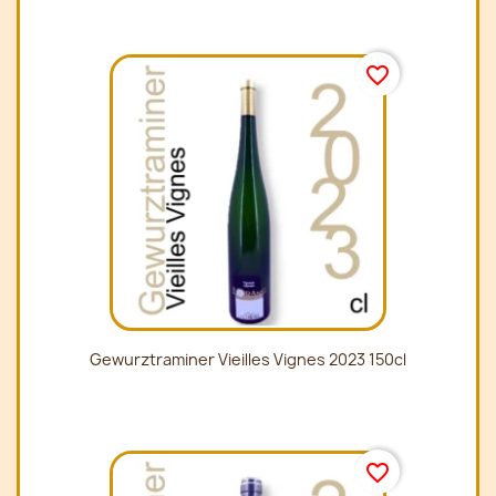
favorite_border
Gewurztraminer Vieilles Vignes 2023 150cl
favorite_border