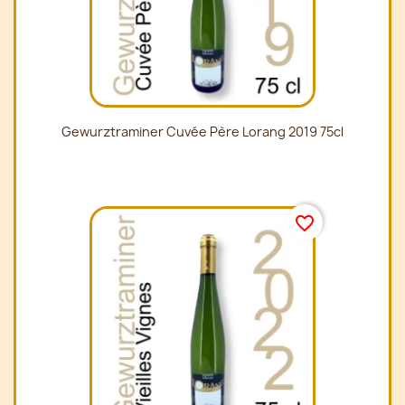
Gewurztraminer Cuvée Père Lorang 2019 75cl
favorite_border