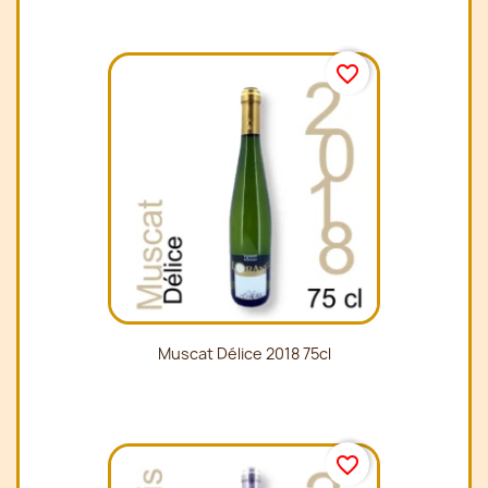
favorite_border
Muscat Délice 2018 75cl
favorite_border