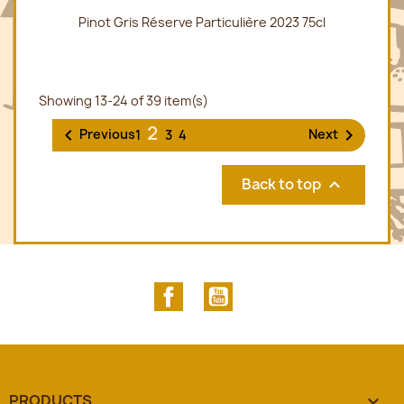
Pinot Gris Réserve Particulière 2023 75cl
Showing 13-24 of 39 item(s)
2


Previous
Next
1
3
4
Back to top

Facebook
YouTube
PRODUCTS
