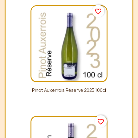
favorite_border
Pinot Auxerrois Réserve 2023 100cl
favorite_border