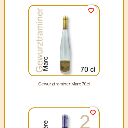
favorite_border
Gewurztraminer Marc 70cl
favorite_border