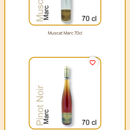
Muscat Marc 70cl
favorite_border