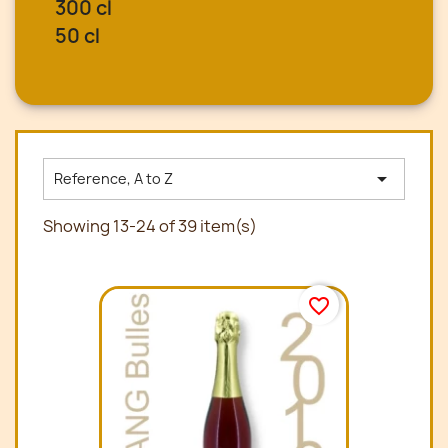
300 cl
50 cl

Reference, A to Z
Showing 13-24 of 39 item(s)
favorite_border