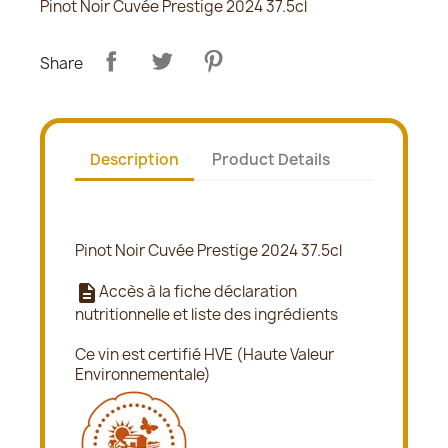
Pinot Noir Cuvée Prestige 2024 37.5cl
Share
Description
Product Details
Pinot Noir Cuvée Prestige 2024 37.5cl
description
Accès à la fiche déclaration
nutritionnelle et liste des ingrédients
Ce vin est certifié HVE (Haute Valeur
Environnementale)