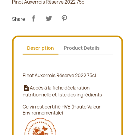
Pinot Auxerrois Réserve 2022 75cl
Share
Description
Product Details
Pinot Auxerrois Réserve 2022 75cl
description
Accès à la fiche déclaration
nutritionnelle et liste des ingrédients
Ce vin est certifié HVE (Haute Valeur
Environnementale)